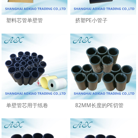
塑料芯管单壁管
挤塑PE小管子
单壁管芯用于纸卷
82MM长度的PE切管